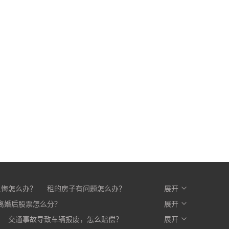
反悔怎么办？
租的房子有问题怎么办？
展开
么办？
离婚后股票怎么分？
开发商不交房怎么办?
展开
交通事故导致车辆报废，怎么赔偿？
展开