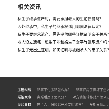
相关资讯
私生子继承遗产时，需要承担老人的生前债务吗？
涉外继承中，私生子的继承权适用哪国法律认定？
私生子要继承遗产，需先提供哪些证据证明亲子关系
老人没立遗嘱，私生子能和婚生子女平等继承遗产吗
私生子无出生证明，如何证明与被继承人的亲子关系
房屋纠纷
租客不付房租怎么办？
租客把房子弄坏了怎
婚姻家事
房东不退押金怎么办？
离婚后房子怎么分？
对方偷偷转移财产怎么
买房的定金能退吗？
交通事故
离婚了公司股权怎么处理？
撞了人，保险赔完还要赔钱吗？
离婚后财产怎么
车祸受伤后