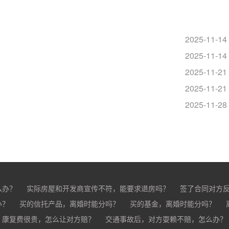
2025-11-14
2025-11-14
？
2025-11-21
？
2025-11-21
？
2025-11-28
么办？
实际房屋和开发商宣传不符，能要求退房吗？
签了合同对方
办？
买的房子有问题怎么办？
买的信托产品，离婚时能分吗？
买家跳单怎么办？
买的基金，离婚时能分吗？
购买的房子有抵押怎
分？
，康复费很贵，怎么让对方赔？
交通事故后，对方耍赖不赔，怎么办？