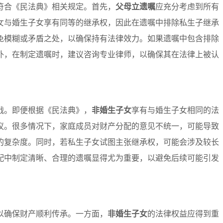
符合《民法典》相关规定。首先，
父母立遗嘱
应充分考虑到所有
女与婚生子女享有同等的继承权，因此在遗嘱中排除私生子继承
免模糊或矛盾之处，以确保持有法律效力。如果遗嘱中包含排除
外，在制定遗嘱时，建议咨询专业律师，以确保其在法律上被认
。
战。即便根据《民法典》，
非婚生子女
享有与婚生子女相同的法
议。很多情况下，家庭成员对财产分配的意见不统一，可能导致
的复杂度。同时，若私生子女试图主张继承权，可能会涉及较长
配中制定清晰、合理的遗嘱显得尤为重要，以避免后续可能引发
以确保财产顺利传承。一方面，
非婚生子女
的法律权益应得到重