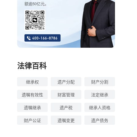
额逾50亿元。
法律百科
继承权
遗产分配
财产分割
遗嘱有效性
财富管理
法定继承
遗嘱继承
遗产税
继承人资格
财产公证
遗嘱变更
遗产债务