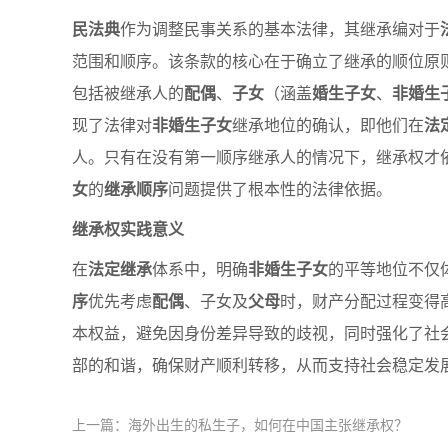
民法典
作为调整民事关系的基本法律，其继承编对于
范围和顺序。该条款的核心在于确立了继承的顺位原
包括被继承人的
配偶
、
子女
（涵盖
婚生子女
、
非婚生
现了法律对
非婚生子女
继承地位的确认，即他们在
法
人。只有在没有第一顺序继承人的情况下，继承权才
女
的
继承顺序
问题提供了根本性的法律依据。
继承权实践意义
在
法定继承
体系中，明确
非婚生子女
的平等地位不仅
序
优先考虑
配偶
、子女及
父母
时，财产分配过程变得
本权益，避免因身份差异导致的歧视，同时强化了社
部的和谐，确保财产顺利转移，从而支持社会稳定发
上一篇：海外出生的私生子，如何在中国主张继承权？