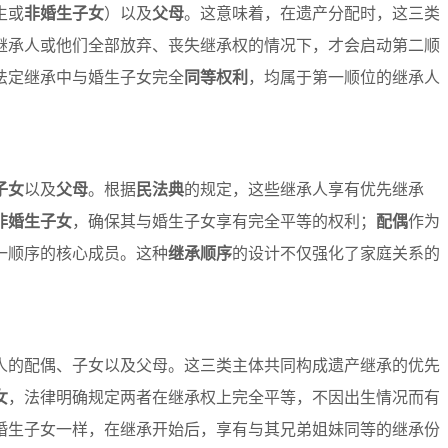
生或
非婚生子女
）以及
父母
。这意味着，在遗产分配时，这三类
继承人或他们全部放弃、丧失继承权的情况下，才会启动第二顺
法定继承中与婚生子女完全
同等权利
，均属于第一顺位的继承人
子女
以及
父母
。根据
民法典
的规定，这些继承人享有优先继承
非婚生子女
，确保其与婚生子女享有完全平等的权利；
配偶
作为
一顺序的核心成员。这种
继承顺序
的设计不仅强化了家庭关系的
人的配偶、子女以及父母。这三类主体共同构成遗产继承的优先
女
，法律明确规定两者在继承权上完全平等，不因出生情况而有
婚生子女一样，在继承开始后，享有与其兄弟姐妹同等的继承份