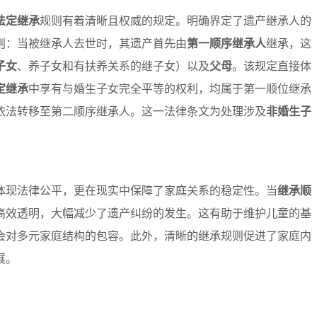
法定继承
规则有着清晰且权威的规定。明确界定了遗产继承人的
则：当被继承人去世时，其遗产首先由
第一顺序继承人
继承，这
子女
、养子女和有扶养关系的继子女）以及
父母
。该规定直接体
定继承
中享有与婚生子女完全平等的权利，均属于第一顺位继承
依法转移至第二顺序继承人。这一法律条文为处理涉及
非婚生子
体现法律公平，更在现实中保障了家庭关系的稳定性。当
继承顺
高效透明，大幅减少了遗产纠纷的发生。这有助于维护儿童的基
会对多元家庭结构的包容。此外，清晰的继承规则促进了家庭内
展。