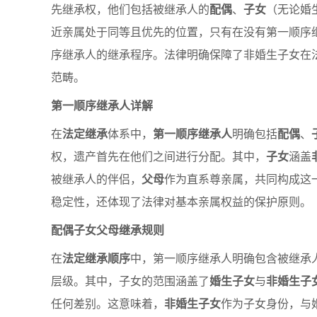
先继承权，他们包括被继承人的
配偶
、
子女
（无论婚
近亲属处于同等且优先的位置，只有在没有第一顺序
序继承人的继承程序。法律明确保障了非婚生子女在
范畴。
第一顺序继承人详解
在
法定继承
体系中，
第一顺序继承人
明确包括
配偶
、
权，遗产首先在他们之间进行分配。其中，
子女
涵盖
被继承人的伴侣，
父母
作为直系尊亲属，共同构成这
稳定性，还体现了法律对基本亲属权益的保护原则。
配偶子女父母继承规则
在
法定继承顺序
中，第一顺序继承人明确包含被继承
层级。其中，子女的范围涵盖了
婚生子女
与
非婚生子
任何差别。这意味着，
非婚生子女
作为子女身份，与