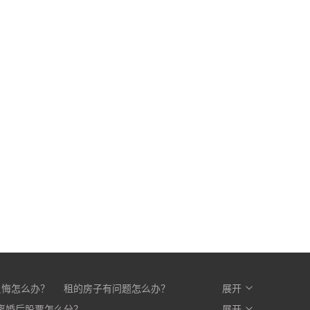
反悔怎么办？
租的房子有问题怎么办？
展开
么办？
离婚后股票怎么分？
开发商不交房怎么办?
展开