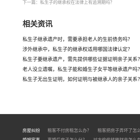
下一篇：私生子的继承权在法律上有追溯期吗？
相关资讯
私生子继承遗产时，需要承担老人的生前债务吗？
涉外继承中，私生子的继承权适用哪国法律认定？
私生子要继承遗产，需先提供哪些证据证明亲子关系
老人没立遗嘱，私生子能和婚生子女平等继承遗产吗
私生子无出生证明，如何证明与被继承人的亲子关系
房屋纠纷
租客不付房租怎么办？
租客把房子弄坏了怎
婚姻家事
房东不退押金怎么办？
离婚后房子怎么分？
对方偷偷转移财产怎么
买房的定金能退吗？