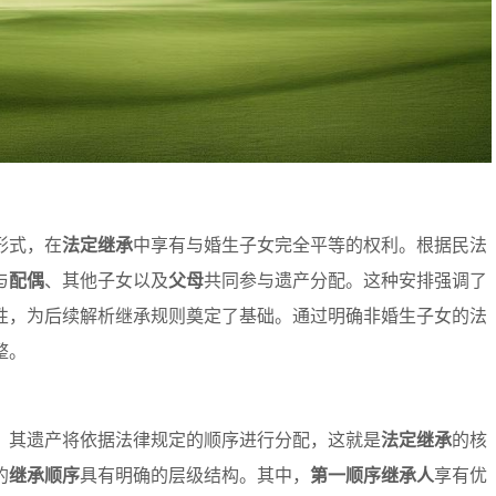
形式，在
法定继承
中享有与婚生子女完全平等的权利。根据民法
与
配偶
、其他子女以及
父母
共同参与遗产分配。这种安排强调了
性，为后续解析继承规则奠定了基础。通过明确非婚生子女的法
整。
，其遗产将依据法律规定的顺序进行分配，这就是
法定继承
的核
的
继承顺序
具有明确的层级结构。其中，
第一顺序继承人
享有优