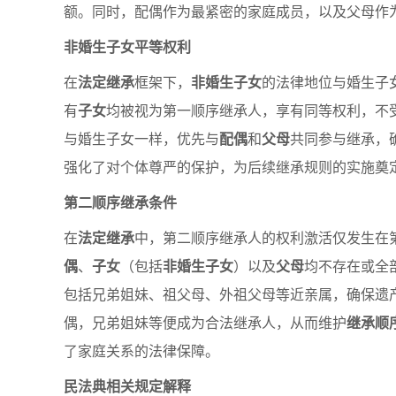
额。同时，配偶作为最紧密的家庭成员，以及父母作
非婚生子女平等权利
在
法定继承
框架下，
非婚生子女
的法律地位与婚生子
有
子女
均被视为第一顺序继承人，享有同等权利，不
与婚生子女一样，优先与
配偶
和
父母
共同参与继承，
强化了对个体尊严的保护，为后续继承规则的实施奠
第二顺序继承条件
在
法定继承
中，第二顺序继承人的权利激活仅发生在
偶
、
子女
（包括
非婚生子女
）以及
父母
均不存在或全
包括兄弟姐妹、祖父母、外祖父母等近亲属，确保遗
偶，兄弟姐妹等便成为合法继承人，从而维护
继承顺
了家庭关系的法律保障。
民法典相关规定解释