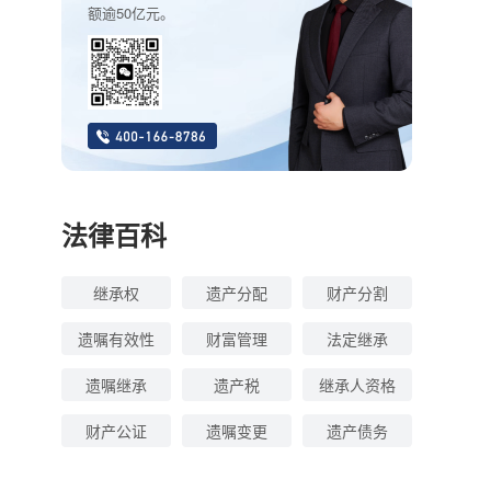
额逾50亿元。
法律百科
继承权
遗产分配
财产分割
遗嘱有效性
财富管理
法定继承
遗嘱继承
遗产税
继承人资格
财产公证
遗嘱变更
遗产债务