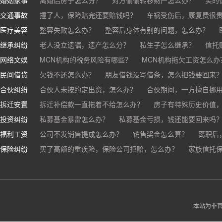
交通事故
离婚了公司股权怎么处理？
撞了人，保险赔完还要赔钱吗？
离婚后财产怎么分？
车祸受伤后，康复费很
医疗美容
交通事故中，医保和对方赔偿能同时拿吗？
整容失败怎么办？
整容后身体有别的问题，怎么办？
车祸导致人
继承纠纷
医美机构宣传的与实际结果不符怎么办？
老人没立遗嘱，遗产怎么分？
私生子怎么继承？
医疗事故怎么
信托
网络文娱
医疗器械出问题，怎么办？
基金怎么继承？
MCN机构的税务风险有哪些？
股票怎么继承？
MCN机构拖欠工资怎么办
民间借贷
抖音账号归谁？
欠钱不还怎么办？
朋友借钱没写借条，怎么把钱要回来
合伙纠纷
帮人担保借款，对方不还，我要承担全部责任吗？
合伙人未按约定出资，怎么办？
合伙期间，一方擅自挪
拆迁安置
和合伙人有矛盾，怎么办？
拆迁补偿款一直拖着不给怎么办？
房子有特殊历史价值
投资纠纷
私募基金暴雷怎么办？
私募基金亏损，钱还能要回来吗
福利工资
公司不发销售提成怎么办？
销售奖金怎么算？
离职后
保险纠纷
销售目标未完成，公司有权不发提成和奖金吗？
买了高额的重疾险，保险公司拒赔，怎么办？
家族信托
公司变
公司以各种理由克扣销售提成，如何维权？
被忽悠买了高额保险，可以退吗？
买了企业财产险怎么
本站为非