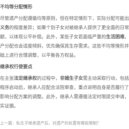
不均等分配情形
尽管遗产分配遵循均等原则，但在特定情形下，实际分配可能出
义务
的程度差异；如果个别子女对被继承人提供了更全面的日常
额，以体现公平补偿。此外，某些子女若面临严重的
生活困难
，
产分配也会适度倾斜，优先确保其生存需求。这些不均等情形并
础上进行合理调整，以平衡各方权益。
继承权行使要点
在主张
法定继承权
的过程中，
非婚生子女
需主动采取行动，包括
程序启动后，继承人应配合法院审查，重点说明自身是否履行了
影响分配方案的调整。此外，继承人需遵循法定时限提交申请，
实证据。
上一篇：私生子继承遗产后，对遗产的处置有哪些限制？