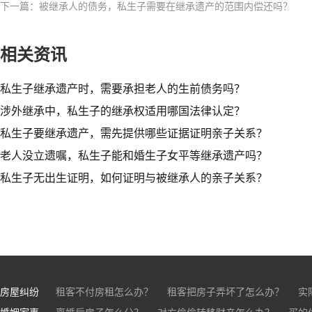
下一篇：被继承人的债务，私生子需要在继承遗产的范围内偿还吗？
相关资讯
私生子继承遗产时，需要承担老人的生前债务吗？
涉外继承中，私生子的继承权适用哪国法律认定？
私生子要继承遗产，需先提供哪些证据证明亲子关系？
老人没立遗嘱，私生子能和婚生子女平等继承遗产吗？
私生子无出生证明，如何证明与被继承人的亲子关系？
房屋纠纷
租客不付房租怎么办？
租客把房子弄坏了怎么办？
实
婚姻家事
房东不退押金怎么办？
离婚后房子怎么分？
对方偷偷转移财产怎么办？
买房的定金能退吗？
买的房子
买的