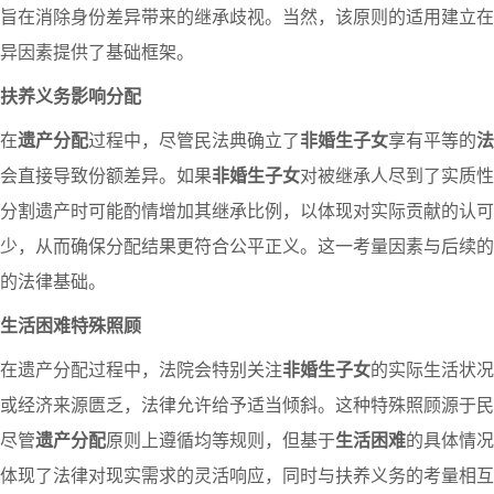
旨在消除身份差异带来的继承歧视。当然，该原则的适用建立在
异因素提供了基础框架。
扶养义务影响分配
在
遗产分配
过程中，尽管民法典确立了
非婚生子女
享有平等的
法
会直接导致份额差异。如果
非婚生子女
对被继承人尽到了实质性
分割遗产时可能酌情增加其继承比例，以体现对实际贡献的认可
少，从而确保分配结果更符合公平正义。这一考量因素与后续的
的法律基础。
生活困难特殊照顾
在遗产分配过程中，法院会特别关注
非婚生子女
的实际生活状况
或经济来源匮乏，法律允许给予适当倾斜。这种特殊照顾源于民
尽管
遗产分配
原则上遵循均等规则，但基于
生活困难
的具体情况
体现了法律对现实需求的灵活响应，同时与扶养义务的考量相互